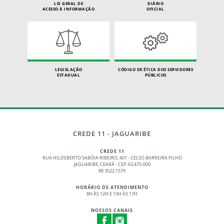
LEI GERAL DE
DIÁRIO
ACESSO À INFORMAÇÃO
OFICIAL
LEGISLAÇÃO
CÓDIGO DE ÉTICA DOS SERVIDORES
ESTADUAL
PÚBLICOS
CREDE 11 - JAGUARIBE
CREDE 11
RUA HILDEBERTO SABÓIA RIBEIRO, 401 - CELSO BARREIRA FILHO
JAGUARIBE, CEARÁ - CEP: 63.475-000
88 3522.1579
HORÁRIO DE ATENDIMENTO
8H ÀS 12H E 13H ÀS 17H
NOSSOS CANAIS