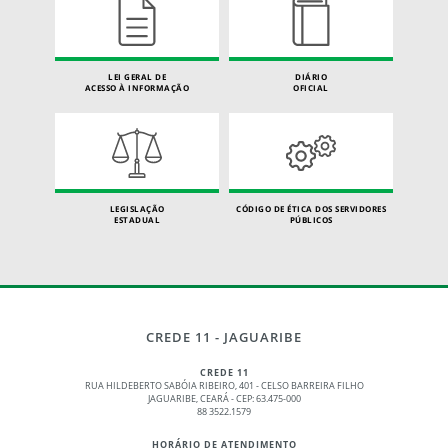
LEI GERAL DE
DIÁRIO
ACESSO À INFORMAÇÃO
OFICIAL
LEGISLAÇÃO
CÓDIGO DE ÉTICA DOS SERVIDORES
ESTADUAL
PÚBLICOS
CREDE 11 - JAGUARIBE
CREDE 11
RUA HILDEBERTO SABÓIA RIBEIRO, 401 - CELSO BARREIRA FILHO
JAGUARIBE, CEARÁ - CEP: 63.475-000
88 3522.1579
HORÁRIO DE ATENDIMENTO