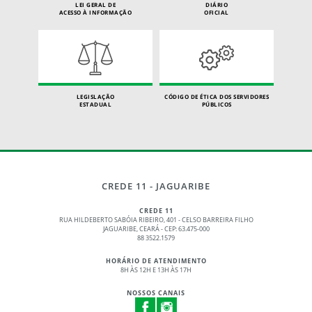
LEI GERAL DE
DIÁRIO
ACESSO À INFORMAÇÃO
OFICIAL
LEGISLAÇÃO
CÓDIGO DE ÉTICA DOS SERVIDORES
ESTADUAL
PÚBLICOS
CREDE 11 - JAGUARIBE
CREDE 11
RUA HILDEBERTO SABÓIA RIBEIRO, 401 - CELSO BARREIRA FILHO
JAGUARIBE, CEARÁ - CEP: 63.475-000
88 3522.1579
HORÁRIO DE ATENDIMENTO
8H ÀS 12H E 13H ÀS 17H
NOSSOS CANAIS