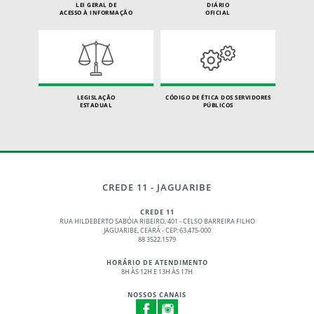
LEI GERAL DE
DIÁRIO
ACESSO À INFORMAÇÃO
OFICIAL
LEGISLAÇÃO
CÓDIGO DE ÉTICA DOS SERVIDORES
ESTADUAL
PÚBLICOS
CREDE 11 - JAGUARIBE
CREDE 11
RUA HILDEBERTO SABÓIA RIBEIRO, 401 - CELSO BARREIRA FILHO
JAGUARIBE, CEARÁ - CEP: 63.475-000
88 3522.1579
HORÁRIO DE ATENDIMENTO
8H ÀS 12H E 13H ÀS 17H
NOSSOS CANAIS