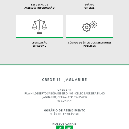
LEI GERAL DE
DIÁRIO
ACESSO À INFORMAÇÃO
OFICIAL
LEGISLAÇÃO
CÓDIGO DE ÉTICA DOS SERVIDORES
ESTADUAL
PÚBLICOS
CREDE 11 - JAGUARIBE
CREDE 11
RUA HILDEBERTO SABÓIA RIBEIRO, 401 - CELSO BARREIRA FILHO
JAGUARIBE, CEARÁ - CEP: 63.475-000
88 3522.1579
HORÁRIO DE ATENDIMENTO
8H ÀS 12H E 13H ÀS 17H
NOSSOS CANAIS