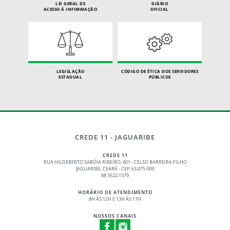
LEI GERAL DE
DIÁRIO
ACESSO À INFORMAÇÃO
OFICIAL
LEGISLAÇÃO
CÓDIGO DE ÉTICA DOS SERVIDORES
ESTADUAL
PÚBLICOS
CREDE 11 - JAGUARIBE
CREDE 11
RUA HILDEBERTO SABÓIA RIBEIRO, 401 - CELSO BARREIRA FILHO
JAGUARIBE, CEARÁ - CEP: 63.475-000
88 3522.1579
HORÁRIO DE ATENDIMENTO
8H ÀS 12H E 13H ÀS 17H
NOSSOS CANAIS